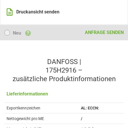
Druckansicht senden
Neu
ANFRAGE SENDEN
Neu
?
DANFOSS |
175H2916 –
zusätzliche Produkt­informationen
Lieferinformationen
Exportkennzeichen
AL: ECCN:
Nettogewicht pro ME
/