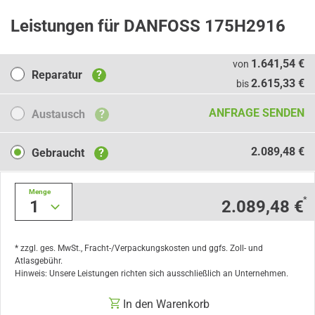
Leistungen für DANFOSS 175H2916
Reparatur
1.641,54 €
von
Reparatur
?
2.615,33 €
bis
Austausch
ANFRAGE SENDEN
Austausch
?
Gebraucht
2.089,48 €
Gebraucht
?
Menge
*
1
2.089,48 €
* zzgl. ges. MwSt., Fracht-/Verpackungskosten und ggfs. Zoll- und
Atlasgebühr.
Hinweis: Unsere Leistungen richten sich ausschließlich an Unternehmen.
In den Warenkorb