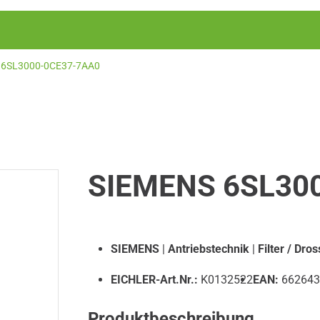
6SL3000-0CE37-7AA0
SIEMENS 6SL30
SIEMENS
|
Antriebstechnik
|
Filter / Dros
EICHLER-Art.Nr.:
K0132522
EAN:
662643
Produktbeschreibung