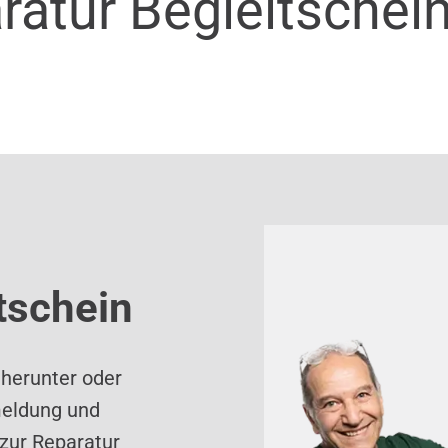
ratur Begleitschei
tschein
 herunter oder
meldung und
zur Reparatur