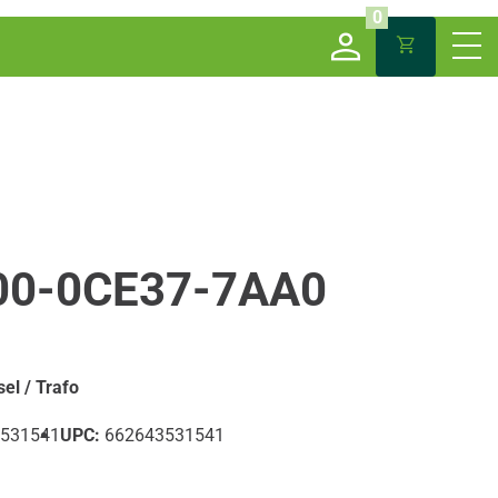
0
00-0CE37-7AA0
sel / Trafo
531541
UPC:
662643531541