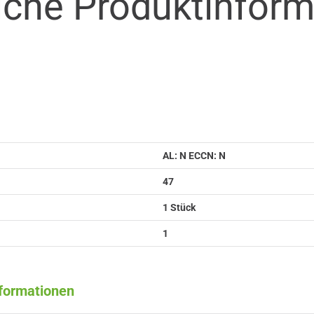
iche Produkt­infor
AL: N ECCN: N
47
1 Stück
1
nformationen