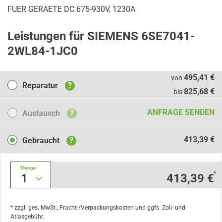
FUER GERAETE DC 675-930V, 1230A
Leistungen für SIEMENS 6SE7041-
2WL84-1JC0
Reparatur
495,41 €
von
Reparatur
?
825,68 €
bis
Austausch
ANFRAGE SENDEN
Austausch
?
Gebraucht
413,39 €
Gebraucht
?
Menge
*
1
413,39 €
* zzgl. ges. MwSt., Fracht-/Verpackungskosten und ggfs. Zoll- und
Atlasgebühr.