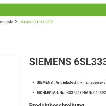
semodule
6SL3330-7TG41-0AA3
SIEMENS 6SL33
SIEMENS
|
Antriebstechnik
|
Einspeise- 
EICHLER-Art.Nr.:
K0375499
EAN:
040892
Produktbeschreibung