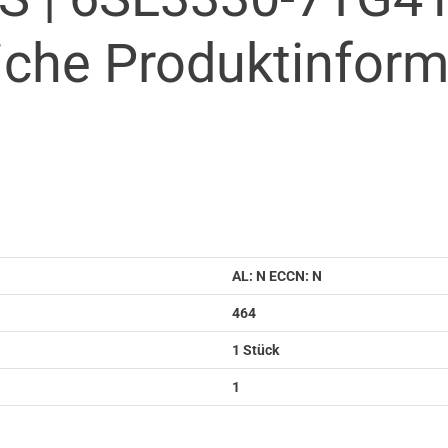
iche Produkt­infor
AL: N ECCN: N
464
1 Stück
1