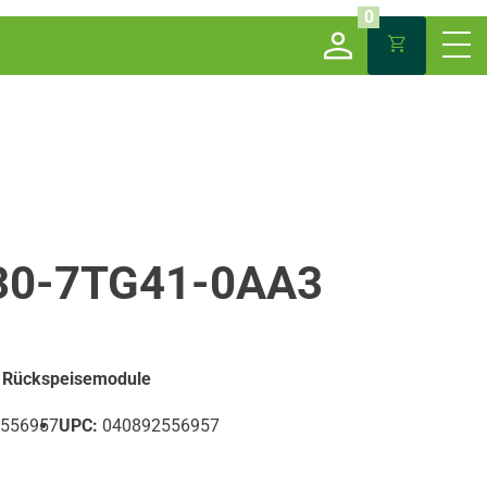
0
30-7TG41-0AA3
/ Rückspeisemodule
556957
UPC:
040892556957