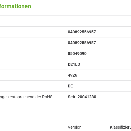
nformationen
040892556957
040892556957
85049090
D21LD
4926
DE
ungen entsprechend der RoHS-
Seit: 20041230
Version
Klassifizie