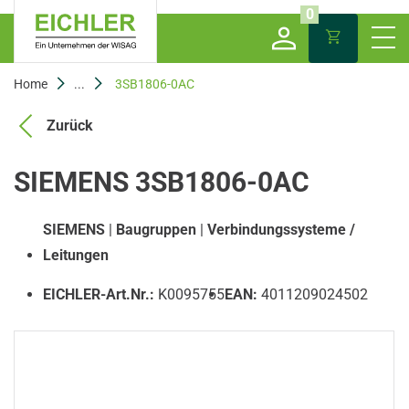
0
Home
...
3SB1806-0AC
Zurück
SIEMENS 3SB1806-0AC
SIEMENS
|
Baugruppen
|
Verbindungssysteme /
Leitungen
EICHLER-Art.Nr.:
K0095755
EAN:
4011209024502