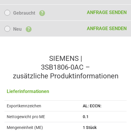
Gebraucht
ANFRAGE SENDEN
Gebraucht
?
Neu
ANFRAGE SENDEN
Neu
?
SIEMENS |
3SB1806-0AC –
zusätzliche Produkt­informationen
Lieferinformationen
Exportkennzeichen
AL: ECCN:
Nettogewicht pro ME
0.1
Mengeneinheit (ME)
1 Stück