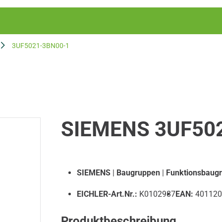
3UF5021-3BN00-1
SIEMENS 3UF50
SIEMENS
|
Baugruppen
|
Funktionsbaug
EICHLER-Art.Nr.:
K0102987
EAN:
401120
Produktbeschreibung