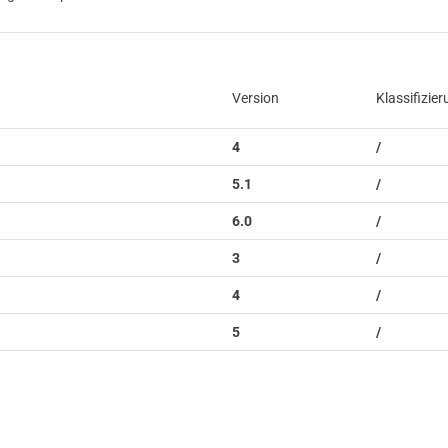
Version
Klassifizie
4
/
5.1
/
6.0
/
3
/
4
/
5
/