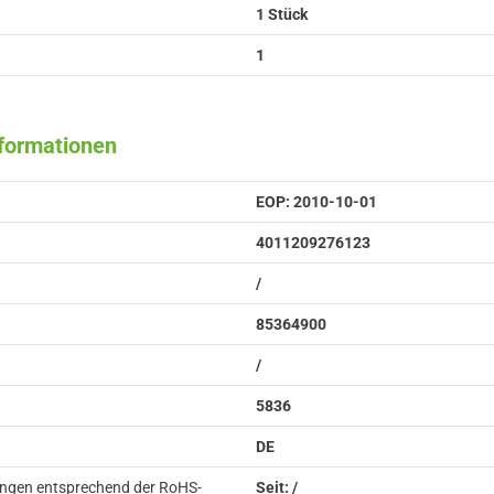
1 Stück
1
nformationen
EOP: 2010-10-01
4011209276123
/
85364900
/
5836
DE
ungen entsprechend der RoHS-
Seit: /