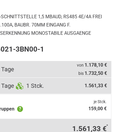
CHNITTSTELLE 1,5 MBAUD, RS485 4E/4A FREI
.100A, BAUBR. 70MM EINGANG F.
SERKENNUNG MONOSTABILE AUSGAENGE
5021-3BN00-1
1.178,10 €
von
 Tage
1.732,50 €
bis
 Tage
1 Stck.
1.561,33 €
je Stck.
159,00 €
gruppen
?
*
1.561,33 €