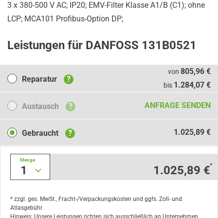
3 x 380-500 V AC; IP20; EMV-Filter Klasse A1/B (C1); ohne
LCP; MCA101 Profibus-Option DP;
Leistungen für DANFOSS 131B0521
Reparatur
805,96 €
von
Reparatur
?
1.284,07 €
bis
Austausch
ANFRAGE SENDEN
Austausch
?
Gebraucht
1.025,89 €
Gebraucht
?
Menge
*
1
1.025,89 €
* zzgl. ges. MwSt., Fracht-/Verpackungskosten und ggfs. Zoll- und
Atlasgebühr.
Hinweis: Unsere Leistungen richten sich ausschließlich an Unternehmen.