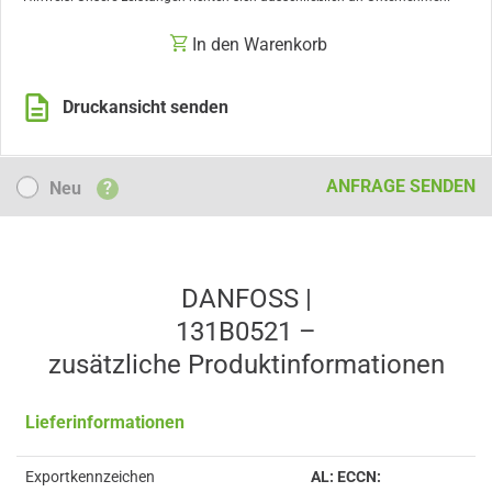
In den Warenkorb
Druckansicht senden
Neu
ANFRAGE SENDEN
Neu
?
DANFOSS |
131B0521 –
zusätzliche Produkt­informationen
Lieferinformationen
Exportkennzeichen
AL: ECCN: