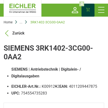
0
Home
...
3RK1402-3CG00-0AA2
Zurück
SIEMENS 3RK1402-3CG00-
0AA2
SIEMENS
|
Antriebstechnik
|
Digitalein- /
Digitalausgaben
EICHLER-Art.Nr.:
K0091292
EAN:
4011209447875
UPC:
754554735283